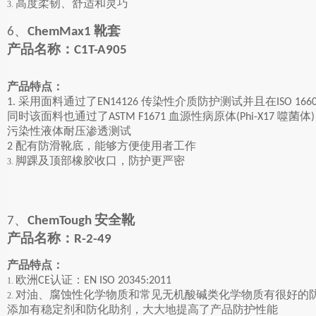
高度柔韧、舒适和灵巧
3.
、
靴套
6
ChemMax1
产品名称：
C1T-A905
产品特点：
采用面料通过了
传染性介质防护测试并且在
1.
EN14126
ISO 166
同时该面料也通过了
血源性病原体
噬菌体
ASTM F1671
(Phi-X17
)
污染性液体耐压渗透测试
配有防滑靴底，能够方便使用者工作
2
脚踝及顶部橡胶收口，防护更严密
3.
、
安全靴
7
ChemTough
产品名称：
R-2-49
产品特点：
欧洲
认证：
CE
EN ISO 20345:2011
1.
对油、腐蚀性化学物质和常见无机酸碱类化学物质有很好的
2.
添加有稳定剂和防化助剂，大大地提高了产品防护性能