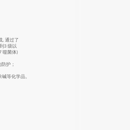
成
通过了
,
到
级以
3
噬菌体
17
)
的防护；
浓碱等化学品。