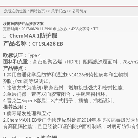
您现在的位置：网站首页 >> 关于托杰 >> 公司简介
埃博拉防护产品推荐方案
更新时间：
2017-06-20 11:39:01
点击次数：
4236次
字号：
T
|
T
防护服
ChemMAX 1
1、
产品名称：
CT1SL428 EB
欧标认证
：
Type 4
面料和克重
：高密度聚乙烯（
）阻隔膜涂覆面料，
HDPE
78g/m
产品特点
：
常用普通化学品防护和通过
传染性病毒和生物制
1.
EN14126
剂防护zui高等级测试。
接缝方式为缝纫
胶条密封，增加接缝强力和密封性能。
2.
+
单层门襟，带有双面胶带闭合，手腕带拇指环。
3.
雷克兰
版型
片式帽子，插袖，插档设计。
4.
Super B
—3
推荐应用：
病毒爆发处理和应对
1.
专门为快速应对处置
年埃博拉病毒爆发为
2.ChemMAX1 EB
2014
有高阻隔性能，且已经被印证的防护面料制成，对病毒防御有