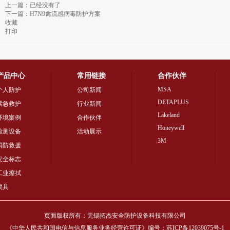
上一篇：已经没有了
下一篇：
H7N9禽流感病毒防护方案
收藏
打印
产品中心
常用链接
合作伙伴
MSA
个人防护
公司新闻
DETAPLUS
紧急救护
行业新闻
Lakeland
环境案例
合作伙伴
Honeywell
检测设备
活动展示
3M
消防救援
安全标志
工业擦拭
锁具
页面版权所有：无锡拓杰安全防护设备科技有限公司
《中华人民共和国电信与信息服务业务经营许可证》编号：苏ICP备12039075号-1