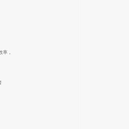
效率，
者