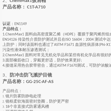
、
披肩帽
2
ChemMax1
产品名称：
C1T-A710
认证
：
EN1149
产品特点：
面料由高密度聚乙烯（
）覆膜于聚丙烯所组
1.ChemMax1
HDPE
传染性介质防护测试并且在
：
测试中达
EN14126
ISO 16604
2004
上防护；同时该面料也通过了
血源性病原体
ASTM F1671
(Phi-X
污染性液体耐压渗透测试；
面料对常见无机化学品和某些有机化学品有很好
2.ChemMax1
面部橡筋收口，穿戴更舒适，防护效果更好
3.
;
接缝采用热合胶带密合，通过
测试，可防护浓酸
4.
ASTM F1670
、
防冲击防飞溅护目镜
3
产品名称：
GG-25C-AF-AS
产品特点：
镜片防雾防静电处理
1.
镜框柔软海面密封垫圈，防护更严密
2.
个非直接式防雾通风槽
18
3.