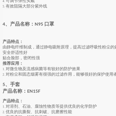
可调节弹性头戴
4.
有效阻隔
紫外线
大部分
5.
、产品名称：
口罩
4
N95
产品特点：
由静电纤维制成，通过静电吸附原理，提高过滤呼吸性粉尘的
安全舒适性好
贴合脸部，密闭性强
推荐应用：
对微生物及流感病菌等有较好的防护效果
1.
对粉尘和固态烟雾有很强的过滤作用，能够很好的保护使用
2.
、手套
5
产品名称：
EN15F
产品特点：
对溶剂、石油、腐蚀性物质等提供优良的化学防护
1.
优良的抗撕裂、抗刺破、抗磨擦性能
2.